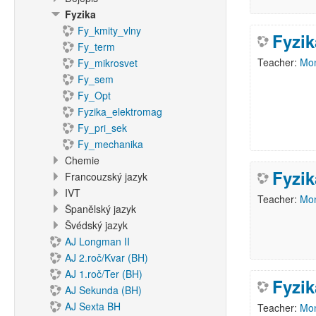
Fyzika
Fy_kmity_vlny
Fyzik
Fy_term
Teacher:
Mon
Fy_mikrosvet
Fy_sem
Fy_Opt
Fyzika_elektromag
Fy_pri_sek
Fy_mechanika
Chemie
Fyzik
Francouzský jazyk
IVT
Teacher:
Mon
Španělský jazyk
Švédský jazyk
AJ Longman II
AJ 2.roč/Kvar (BH)
AJ 1.roč/Ter (BH)
Fyzik
AJ Sekunda (BH)
AJ Sexta BH
Teacher:
Mon