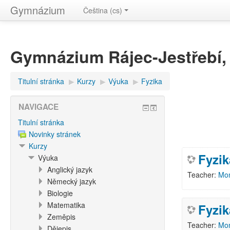
Gymnázium
Čeština ‎(cs)‎
Gymnázium Rájec-Jestřebí, o
Titulní stránka
▶︎
Kurzy
▶︎
Výuka
▶︎
Fyzika
NAVIGACE
Titulní stránka
Novinky stránek
Kurzy
Fyzik
Výuka
Anglický jazyk
Teacher:
Mon
Německý jazyk
Biologie
Matematika
Fyzik
Zeměpis
Teacher:
Mon
Dějepis