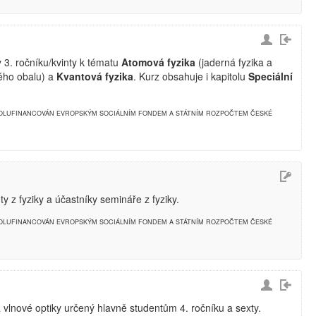
 3. ročníku/kvinty k tématu
Atomová fyzika
(jaderná fyzika a
vého obalu) a
Kvantová fyzika
. Kurz obsahuje i kapitolu
Speciální
POLUFINANCOVÁN EVROPSKÝM SOCIÁLNÍM FONDEM A STÁTNÍM ROZPOČTEM ČESKÉ
y z fyziky a účastníky semináře z fyziky.
POLUFINANCOVÁN EVROPSKÝM SOCIÁLNÍM FONDEM A STÁTNÍM ROZPOČTEM ČESKÉ
 vlnové optiky určený hlavně studentům 4. ročníku a sexty.