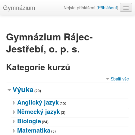
Gymnázium
Nejste přihlášeni (
Přihlášení
)
Čeština ‎(cs)‎
Gymnázium Rájec-
Jestřebí, o. p. s.
Kategorie kurzů
Sbalit vše
Výuka
(20)
Anglický jazyk
(15)
Německý jazyk
(3)
Biologie
(24)
Matematika
(5)