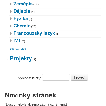
Zeměpis
(11)
Dějepis
(4)
Fyzika
(8)
Chemie
(20)
Francouzský jazyk
(1)
IVT
(2)
Zobrazit více
Projekty
(7)
Vyhledat kurzy:
Novinky stránek
(Dosud nebyla vložena žádná oznámení.)