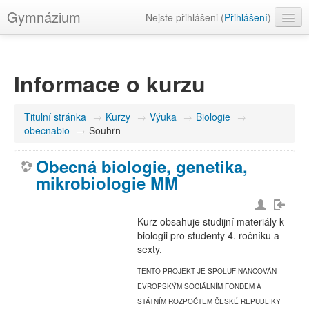
Gymnázium
Nejste přihlášeni (
Přihlášení
)
Čeština ‎(cs)‎
Informace o kurzu
Titulní stránka
→
Kurzy
→
Výuka
→
Biologie
→
obecnabio
→
Souhrn
Obecná biologie, genetika,
mikrobiologie MM
Kurz obsahuje studijní materiály k
biologii pro studenty 4. ročníku a
sexty.
TENTO PROJEKT JE SPOLUFINANCOVÁN
EVROPSKÝM SOCIÁLNÍM FONDEM A
STÁTNÍM ROZPOČTEM ČESKÉ REPUBLIKY