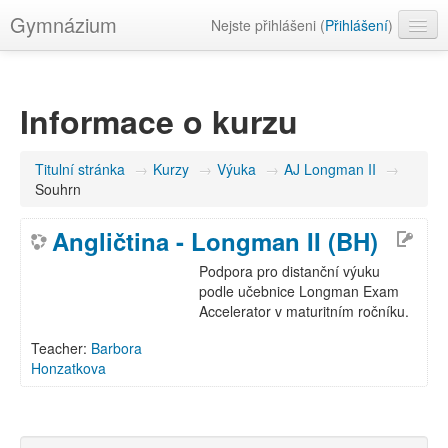
Gymnázium
Nejste přihlášeni (
Přihlášení
)
Čeština ‎(cs)‎
Informace o kurzu
Titulní stránka
→
Kurzy
→
Výuka
→
AJ Longman II
→
Souhrn
Angličtina - Longman II (BH)
Podpora pro distanční výuku
podle učebnice Longman Exam
Accelerator v maturitním ročníku.
Teacher:
Barbora
Honzatkova