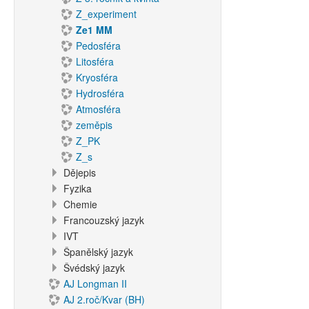
Z_experiment
Ze1 MM
Pedosféra
Litosféra
Kryosféra
Hydrosféra
Atmosféra
zeměpis
Z_PK
Z_s
Dějepis
Fyzika
Chemie
Francouzský jazyk
IVT
Španělský jazyk
Švédský jazyk
AJ Longman II
AJ 2.roč/Kvar (BH)