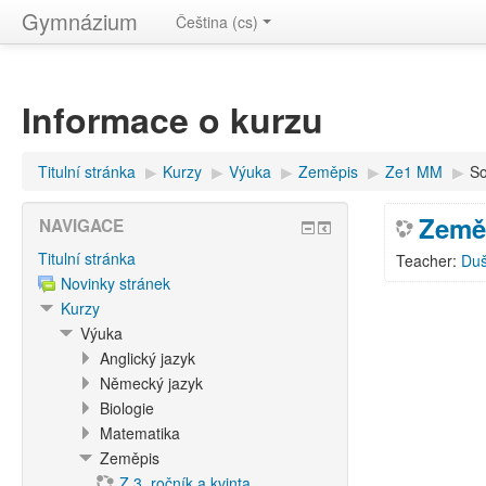
Gymnázium
Čeština ‎(cs)‎
Informace o kurzu
Titulní stránka
▶︎
Kurzy
▶︎
Výuka
▶︎
Zeměpis
▶︎
Ze1 MM
▶︎
S
Země
NAVIGACE
Titulní stránka
Teacher:
Duš
Novinky stránek
Kurzy
Výuka
Anglický jazyk
Německý jazyk
Biologie
Matematika
Zeměpis
Z 3. ročník a kvinta