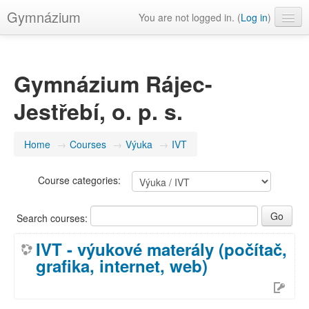
Gymnázium
You are not logged in. (
Log in
)
English ‎(en)‎
Gymnázium Rájec-
Jestřebí, o. p. s.
Home
→
Courses
→
Výuka
→
IVT
Course categories:
Search courses:
IVT - výukové materály (počítač,
grafika, internet, web)