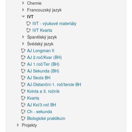
Chemie
Francouzský jazyk
IVT
IVT - výukové materiály
IVT Kvarta
Španělský jazyk
Švédský jazyk
AJ Longman II
AJ 2.roč/Kvar (BH)
AJ 1.roč/Ter (BH)
AJ Sekunda (BH)
AJ Sexta BH
AJ-Distanční-1. roč/tercie BH
Kvinta a 3. ročník
Kvarta
AJ Kvi/3.roč BH
Ch - sekunda
Biologické praktikum
Projekty